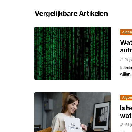
Vergelijkbare Artikelen
Alge
Wat 
aut
15 j
Inleid
willen
Alge
Is h
wat 
23 j