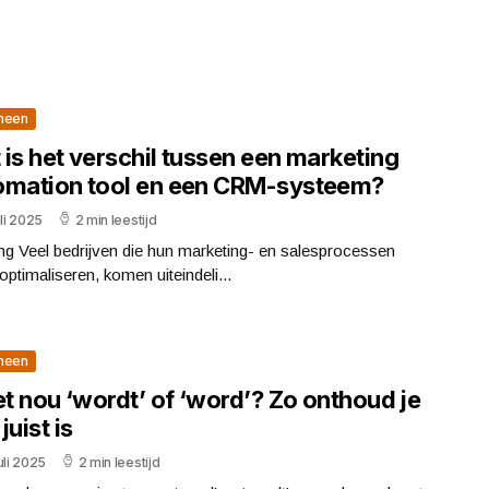
meen
is het verschil tussen een marketing
omation tool en een CRM-systeem?
uli 2025
2 min leestijd
ing Veel bedrijven die hun marketing- en salesprocessen
 optimaliseren, komen uiteindeli...
meen
et nou ‘wordt’ of ‘word’? Zo onthoud je
juist is
uli 2025
2 min leestijd