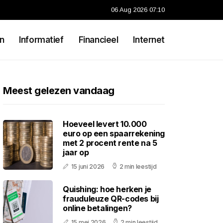
06 Aug 2026 07:10
n
Informatief
Financieel
Internet
Meest gelezen vandaag
Hoeveel levert 10.000
euro op een spaarrekening
met 2 procent rente na 5
jaar op
15 juni 2026
2 min leestijd
Quishing: hoe herken je
frauduleuze QR-codes bij
online betalingen?
15 mei 2026
2 min leestijd