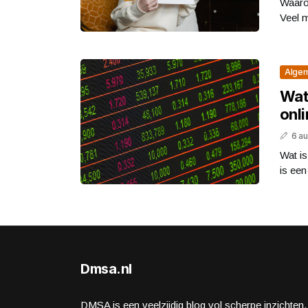
Waaro
Veel m
Alge
Wat
onl
6 a
Wat i
is een
Dmsa.nl
DMSA is een veelzijdig blog vol scherpe inzichten,