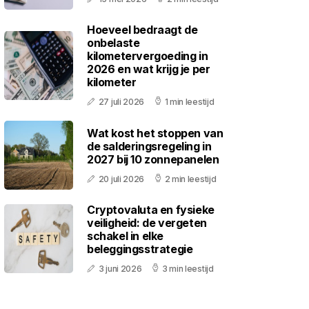
Hoeveel bedraagt de
onbelaste
kilometervergoeding in
2026 en wat krijg je per
kilometer
27 juli 2026
1 min leestijd
Wat kost het stoppen van
de salderingsregeling in
2027 bij 10 zonnepanelen
20 juli 2026
2 min leestijd
Cryptovaluta en fysieke
veiligheid: de vergeten
schakel in elke
beleggingsstrategie
3 juni 2026
3 min leestijd