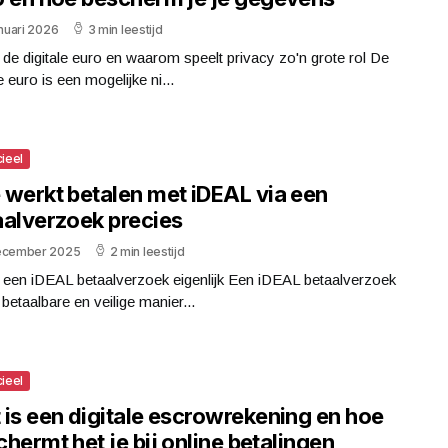
anuari 2026
3 min leestijd
 de digitale euro en waarom speelt privacy zo'n grote rol De
le euro is een mogelijke ni...
cieel
 werkt betalen met iDEAL via een
aalverzoek precies
ecember 2025
2 min leestijd
 een iDEAL betaalverzoek eigenlijk Een iDEAL betaalverzoek
 betaalbare en veilige manier...
cieel
 is een digitale escrowrekening en hoe
hermt het je bij online betalingen