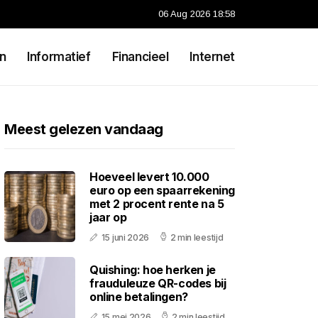
06 Aug 2026 18:58
n
Informatief
Financieel
Internet
Meest gelezen vandaag
Hoeveel levert 10.000
euro op een spaarrekening
met 2 procent rente na 5
jaar op
15 juni 2026
2 min leestijd
Quishing: hoe herken je
frauduleuze QR-codes bij
online betalingen?
15 mei 2026
2 min leestijd