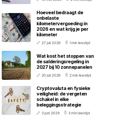
Hoeveel bedraagt de
onbelaste
kilometervergoeding in
2026 en wat krijg je per
kilometer
27 juli 2026
1 min leestijd
Wat kost het stoppen van
de salderingsregeling in
2027 bij 10 zonnepanelen
20 juli 2026
2 min leestijd
Cryptovaluta en fysieke
veiligheid: de vergeten
schakel in elke
beleggingsstrategie
3 juni 2026
3 min leestijd