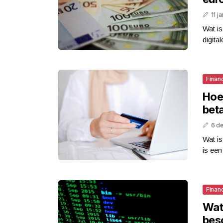
11 j
Wat is
digita
Finan
Hoe
bet
6 d
Wat is
is een
Finan
Wat
besc