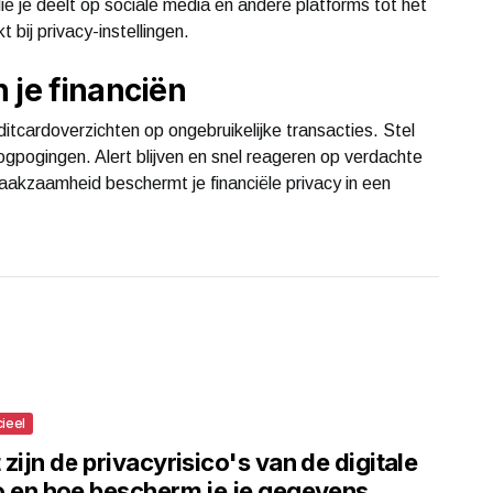
die je deelt op sociale media en andere platforms tot het
 bij privacy-instellingen.
 je financiën
ditcardoverzichten op ongebruikelijke transacties. Stel
ogpogingen. Alert blijven en snel reageren op verdachte
aakzaamheid beschermt je financiële privacy in een
cieel
zijn de privacyrisico's van de digitale
o en hoe bescherm je je gegevens